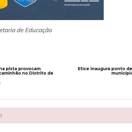
etaria de Educação
na pista provocam
Etice inaugura ponto de
aminhão no Distrito de
municípi
R
O