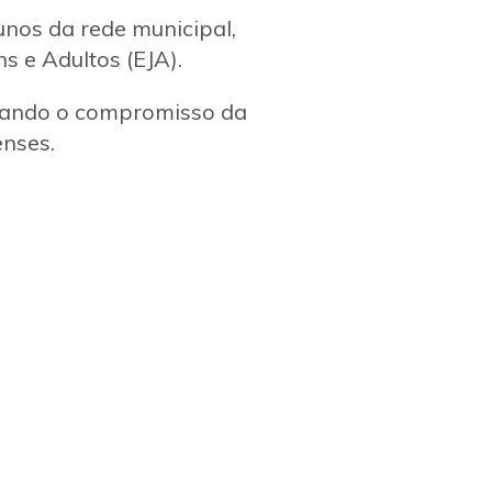
unos da rede municipal,
s e Adultos (EJA).
rçando o compromisso da
enses.